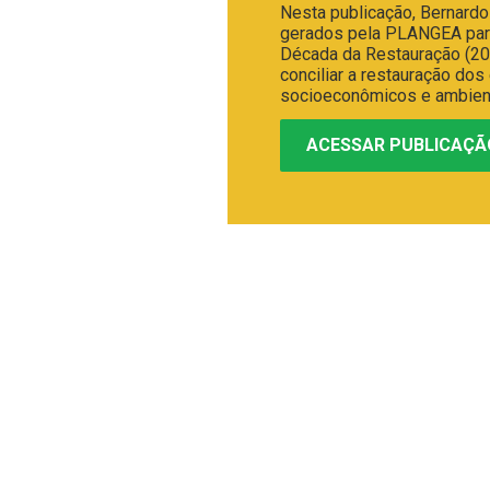
Nesta publicação, Bernard
gerados pela PLANGEA para 
Década da Restauração (2
conciliar a restauração do
socioeconômicos e ambient
ACESSAR PUBLICAÇÃ