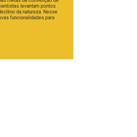
mas metas da Convenção de
cientistas levantam pontos
declínio da natureza. Nesse
vas funcionalidades para