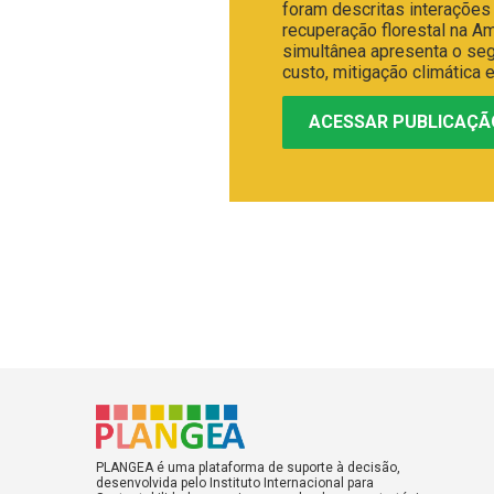
foram descritas interações
recuperação florestal na A
simultânea apresenta o seg
custo, mitigação climática 
ACESSAR PUBLICAÇÃ
PLANGEA é uma plataforma de suporte à decisão,
desenvolvida pelo Instituto Internacional para