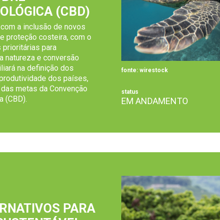
IOLÓGICA (CBD)
com a inclusão de novos
 e proteção costeira, com o
 prioritárias para
a natureza e conversão
iliará na definição dos
fonte: wirestock
 produtividade dos países,
ce das metas da Convenção
status
a (CBD).
EM ANDAMENTO
ERNATIVOS PARA