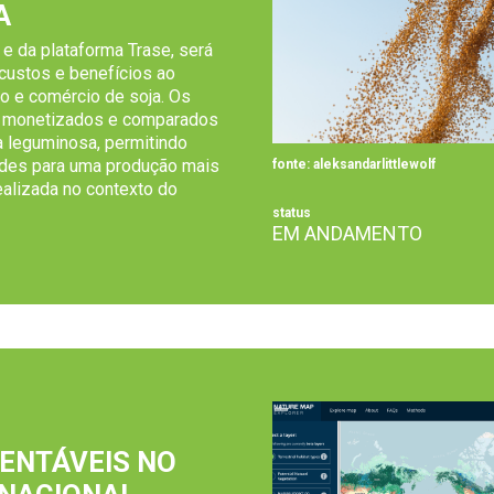
A
 da plataforma Trase, será
 custos e benefícios ao
o e comércio de soja. Os
o monetizados e comparados
 leguminosa, permitindo
dades para uma produção mais
fonte: aleksandarlittlewolf
realizada no contexto do
status
EM ANDAMENTO
ENTÁVEIS NO