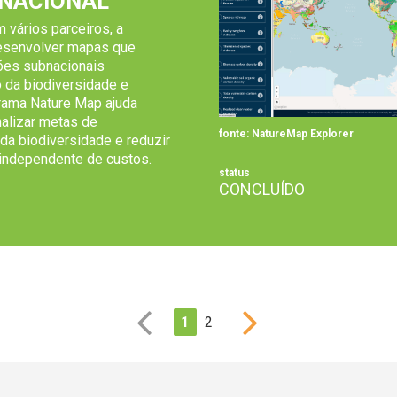
NACIONAL
 vários parceiros, a
esenvolver mapas que
ções subnacionais
 da biodiversidade e
grama Nature Map ajuda
nalizar metas de
fonte: NatureMap Explorer
da biodiversidade e reduzir
 independente de custos.
status
CONCLUÍDO
1
2